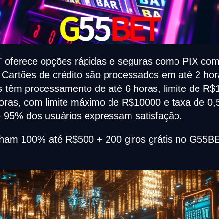
oferece opções rápidas e seguras como PIX com
. Cartões de crédito são processados em até 2 ho
s têm processamento de até 6 horas, limite de R$
horas, com limite máximo de R$10000 e taxa de 
 95% dos usuários expressam satisfação.
nham 100% até R$500 + 200 giros grátis no G55BE