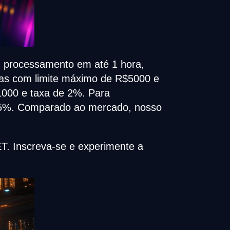
 processamento em até 1 hora,
ras com limite máximo de R$5000 e
1000 e taxa de 2%. Para
0,5%. Comparado ao mercado, nosso
T. Inscreva-se e experimente a