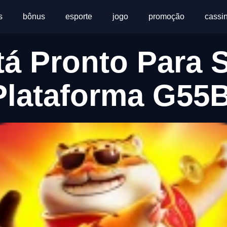
s
bônus
esporte
jogo
promoção
cassi
á Pronto Para 
Plataforma G55