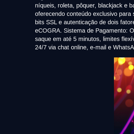
níqueis, roleta, pôquer, blackjack
oferecendo conteúdo exclusivo para s
bits SSL e autenticação de dois fat
eCOGRA. Sistema de Pagamento: Ofer
saque em até 5 minutos, limites flex
24/7 via chat online, e-mail e What