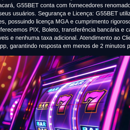
 e bacará, G55BET conta com fornecedores renomad
eus usuários. Segurança e Licença: G55BET utiliza
ores, possuindo licença MGA e cumprimento rigoros
ecemos PIX, Boleto, transferência bancária e c
íveis e nenhuma taxa adicional. Atendimento ao Cli
sApp, garantindo resposta em menos de 2 minutos 