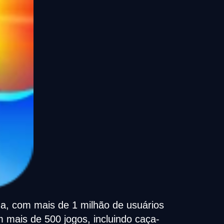
a, com mais de 1 milhão de usuários
m mais de 500 jogos, incluindo caça-