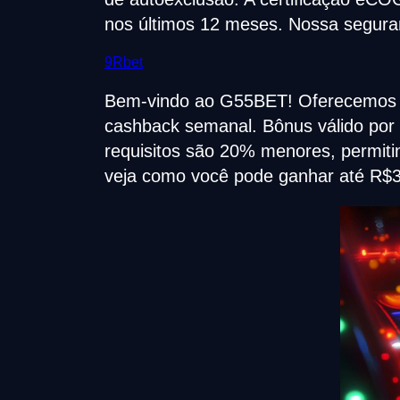
nos últimos 12 meses. Nossa seguran
9Rbet
Bem-vindo ao G55BET! Oferecemos 1
cashback semanal. Bônus válido por 
requisitos são 20% menores, permitin
veja como você pode ganhar até R$3