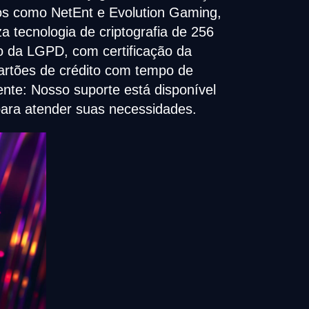
os como NetEnt e Evolution Gaming,
 tecnologia de criptografia de 256
o da LGPD, com certificação da
artões de crédito com tempo de
ente: Nosso suporte está disponível
para atender suas necessidades.