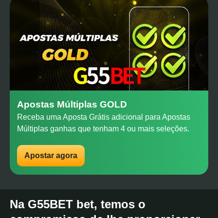
Apostas Múltiplas GOLD
Receba uma Aposta Grátis adicional para Apostas
Múltiplas ganhas que tenham 4 ou mais seleções.
Apostar agora
Na G55BET bet, temos o