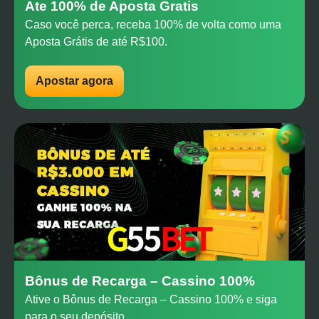
Ate 100% de Aposta Gratis
Caso você perca, receba 100% de volta como uma
Aposta Grátis de até R$100.
Apostar agora
Bônus de Recarga – Cassino 100%
Ative o Bônus de Recarga – Cassino 100% e siga
para o seu depósito.