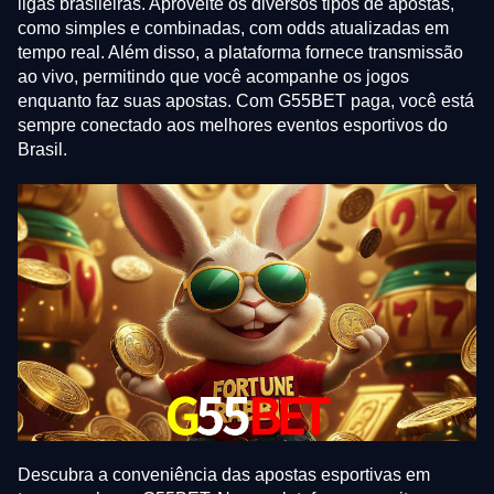
ligas brasileiras. Aproveite os diversos tipos de apostas,
como simples e combinadas, com odds atualizadas em
tempo real. Além disso, a plataforma fornece transmissão
ao vivo, permitindo que você acompanhe os jogos
enquanto faz suas apostas. Com G55BET paga, você está
sempre conectado aos melhores eventos esportivos do
Brasil.
Descubra a conveniência das apostas esportivas em