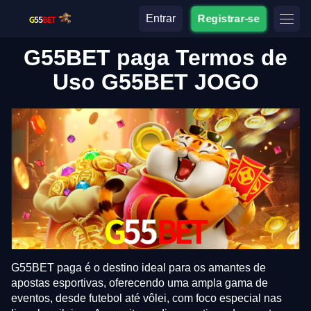
Entrar
Registrar-se
G55BET paga️ Termos de
Uso G55BET JOGO
G55BET paga é o destino ideal para os amantes de
apostas esportivas, oferecendo uma ampla gama de
eventos, desde futebol até vôlei, com foco especial nas