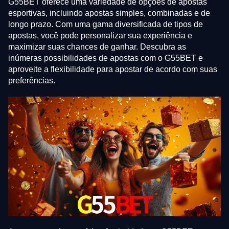
G55BET oferece uma variedade de opções de apostas
esportivas, incluindo apostas simples, combinadas e de
longo prazo. Com uma gama diversificada de tipos de
apostas, você pode personalizar sua experiência e
maximizar suas chances de ganhar. Descubra as
inúmeras possibilidades de apostas com o G55BET e
aproveite a flexibilidade para apostar de acordo com suas
preferências.