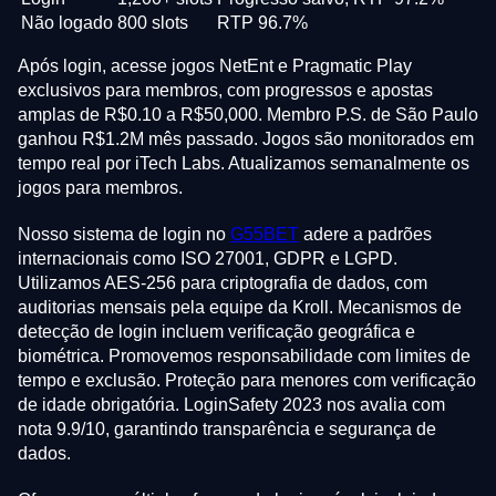
Não logado
800 slots
RTP 96.7%
Após login, acesse jogos NetEnt e Pragmatic Play
exclusivos para membros, com progressos e apostas
amplas de R$0.10 a R$50,000. Membro P.S. de São Paulo
ganhou R$1.2M mês passado. Jogos são monitorados em
tempo real por iTech Labs. Atualizamos semanalmente os
jogos para membros.
Nosso sistema de login no
G55BET
adere a padrões
internacionais como ISO 27001, GDPR e LGPD.
Utilizamos AES-256 para criptografia de dados, com
auditorias mensais pela equipe da Kroll. Mecanismos de
detecção de login incluem verificação geográfica e
biométrica. Promovemos responsabilidade com limites de
tempo e exclusão. Proteção para menores com verificação
de idade obrigatória. LoginSafety 2023 nos avalia com
nota 9.9/10, garantindo transparência e segurança de
dados.