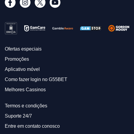
Ofertas especiais
Promoções
Aplicativo móvel
Como fazer login no G55BET
Melhores Cassinos
Termos e condições
Suporte 24/7
Entre em contato conosco