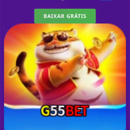
BAIXAR GRÁTIS