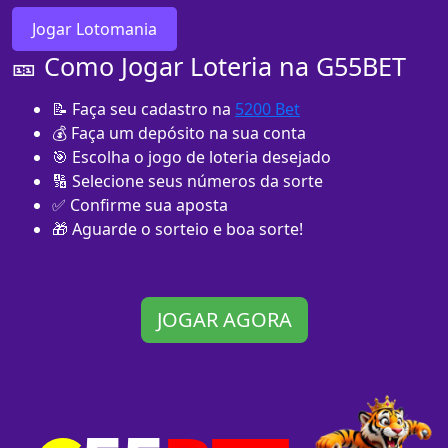
Jogar Lotomania
🎫 Como Jogar Loteria na G55BET
📝 Faça seu cadastro na
5200 Bet
💰 Faça um depósito na sua conta
🎯 Escolha o jogo de loteria desejado
🔢 Selecione seus números da sorte
✅ Confirme sua aposta
🎁 Aguarde o sorteio e boa sorte!
JOGAR AGORA