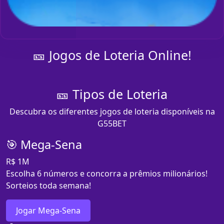
🎫 Jogos de Loteria Online!
🎫 Tipos de Loteria
Descubra os diferentes jogos de loteria disponíveis na
G55BET
🎯 Mega-Sena
R$ 1M
Escolha 6 números e concorra a prêmios milionários!
Sorteios toda semana!
Jogar Mega-Sena