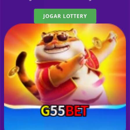
JOGAR LOTTERY