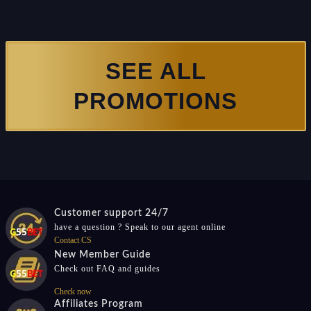
SEE ALL
PROMOTIONS
Customer support 24/7
have a question ? Speak to our agent online
Contact CS
New Member Guide
Check out FAQ and guides
Check now
Affiliates Program