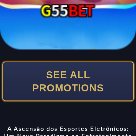
SEE ALL
PROMOTIONS
A Ascensão dos Esportes Eletrônicos: