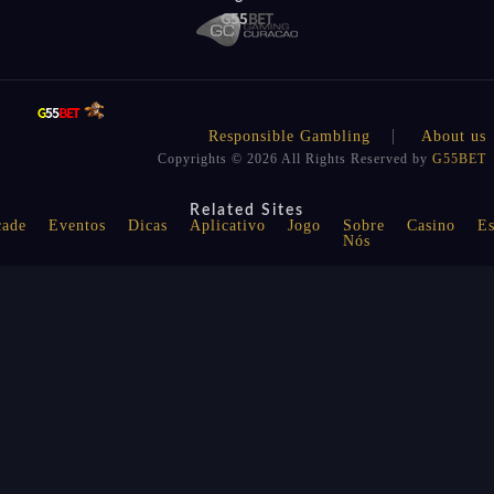
Responsible Gambling
About us
Copyrights © 2026 All Rights Reserved by
G55BET
Related Sites
cade
Eventos
Dicas
Aplicativo
Jogo
Sobre
Casino
Es
Nós