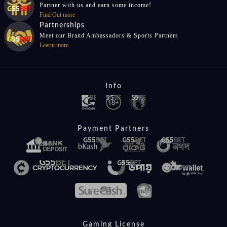
Partner with us and earn some income!
Find Out more
Partnerships
Meet our Brand Ambassadors & Sports Partners
Learnt more
Info
Payment Partners
Gaming License