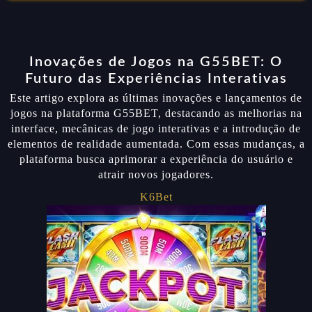
Inovações de Jogos na G55BET: O
Futuro das Experiências Interativas
Este artigo explora as últimas inovações e lançamentos de
jogos na plataforma G55BET, destacando as melhorias na
interface, mecânicas de jogo interativas e a introdução de
elementos de realidade aumentada. Com essas mudanças, a
plataforma busca aprimorar a experiência do usuário e
atrair novos jogadores.
K6Bet