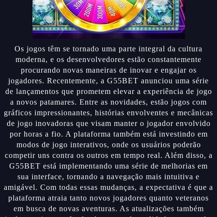
Os jogos têm se tornado uma parte integral da cultura
moderna, e os desenvolvedores estão constantemente
procurando novas maneiras de inovar e engajar os
jogadores. Recentemente, a G55BET anunciou uma série
de lançamentos que prometem elevar a experiência de jogo
a novos patamares. Entre as novidades, estão jogos com
gráficos impressionantes, histórias envolventes e mecânicas
de jogo inovadoras que visam manter o jogador envolvido
por horas a fio. A plataforma também está investindo em
modos de jogo interativos, onde os usuários poderão
competir uns contra os outros em tempo real. Além disso, a
G55BET está implementando uma série de melhorias em
sua interface, tornando a navegação mais intuitiva e
amigável. Com todas essas mudanças, a expectativa é que a
plataforma atraia tanto novos jogadores quanto veteranos
em busca de novas aventuras. As atualizações também