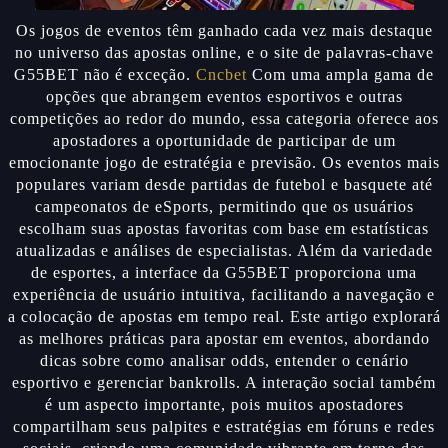
Os jogos de eventos têm ganhado cada vez mais destaque
no universo das apostas online, e o site de palavras-chave
G55BET não é exceção.
Cncbet
Com uma ampla gama de
opções que abrangem eventos esportivos e outras
competições ao redor do mundo, essa categoria oferece aos
apostadores a oportunidade de participar de um
emocionante jogo de estratégia e previsão. Os eventos mais
populares variam desde partidas de futebol e basquete até
campeonatos de eSports, permitindo que os usuários
escolham suas apostas favoritas com base em estatísticas
atualizadas e análises de especialistas. Além da variedade
de esportes, a interface da G55BET proporciona uma
experiência de usuário intuitiva, facilitando a navegação e
a colocação de apostas em tempo real. Este artigo explorará
as melhores práticas para apostar em eventos, abordando
dicas sobre como analisar odds, entender o cenário
esportivo e gerenciar bankrolls. A interação social também
é um aspecto importante, pois muitos apostadores
compartilham seus palpites e estratégias em fóruns e redes