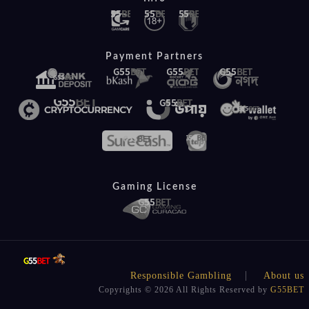
Payment Partners
Gaming License
Responsible Gambling
About us
Copyrights © 2026 All Rights Reserved by
G55BET